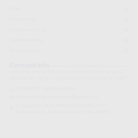
OSN
(1)
Pajama Day
(3)
Playful Learning
(4)
Superhero Day
(3)
Tiny Scientists
(3)
Contact Info
Kami siap membantu Anda dengan informasi yang
dibutuhkan. Jangan ragu untuk menghubungi kami!”
0313567122 / 081358668079
sdksantaangelasurabaya@gmail.com
Jl. Kepanjen No.5, Krembangan Sel., Kec.
Krembangan, Surabaya, Jawa Timur 60175