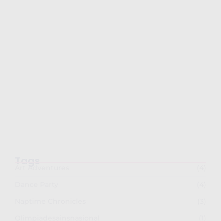
Semarak Imlek 2026: PG-TKK Taman Rini
dan SDK…
February 26, 2026
Tags
Art Adventures
(4)
Dance Party
(4)
Naptime Chronicles
(3)
Olimpiadesainsnasional
(1)