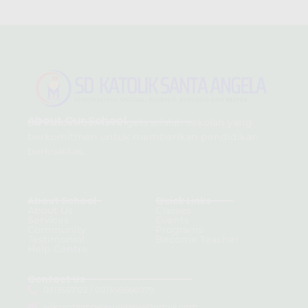
About Our School
SD Katolik Santa Angela adalah sekolah yang
berkomitmen untuk memberikan pendidikan
berkualitas.
About School
Quick Links
About Us
Classes
Services
Events
Community
Programs
Testimonial
Become Teacher
Help Centre
Contact Us
0313567122 / 081358668079
sdksantaangelasurabaya@gmail.com