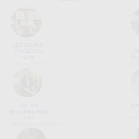
LEO AGUNG
PRASETYO.
I
S.Pd
IR
Maintenance@mail.com
Mai
CH. SRI
DW
RETNANINGSIH,
S.Pd
Tra
Transportation@mail.com