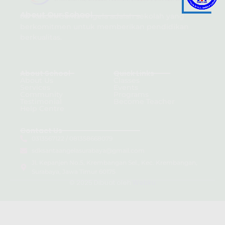
About Our School
SD Katolik Santa Angela adalah sekolah yang
berkomitmen untuk memberikan pendidikan
berkualitas.
About School
Quick Links
About Us
Classes
Services
Events
Community
Programs
Testimonial
Become Teacher
Help Centre
Contact Us
0313567122 / 081358668079
sdksantaangelasurabaya@gmail.com
Jl. Kepanjen No.5, Krembangan Sel., Kec. Krembangan,
Surabaya, Jawa Timur 60175
© 2025 Dibuat oleh
Webku