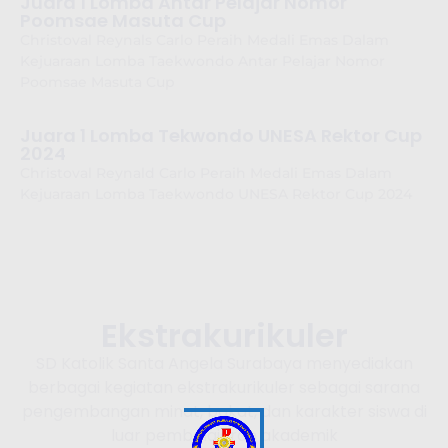
Juara 1 Lomba Antar Pelajar Nomor
Poomsae Masuta Cup
Christoval Reynals Carlo Peraih Medali Emas Dalam
Kejuaraan Lomba Taekwondo Antar Pelajar Nomor
Poomsae Masuta Cup
Juara 1 Lomba Tekwondo UNESA Rektor Cup
2024
Christoval Reynald Carlo Peraih Medali Emas Dalam
Kejuaraan Lomba Taekwondo UNESA Rektor Cup 2024
Ekstrakurikuler
SD Katolik Santa Angela Surabaya menyediakan
berbagai kegiatan ekstrakurikuler sebagai sarana
pengembangan minat, bakat, dan karakter siswa di
luar pembelajaran akademik