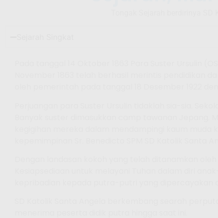
Tongak Sejarah berdirinya SD 
Sejarah Singkat
Pada tanggal 14 Oktober 1863 Para Suster Ursulin (O
November 1863 telah berhasil merintis pendidikan da
oleh pemerintah pada tanggal 18 Desember 1922 den
Perjuangan para Suster Ursulin tidaklah sia-sia. S
Banyak suster dimasukkan camp tawanan Jepang. Me
kegigihan mereka dalam mendampingi kaum muda kepa
kepemimpinan Sr. Benedicto SPM SD Katolik Santa A
Dengan landasan kokoh yang telah ditanamkan oleh 
Kesiapsediaan untuk melayani Tuhan dalam diri an
kepribadian kepada putra-putri yang dipercayakan o
SD Katolik Santa Angela berkembang searah perputar
menerima peserta didik putra hingga saat ini.