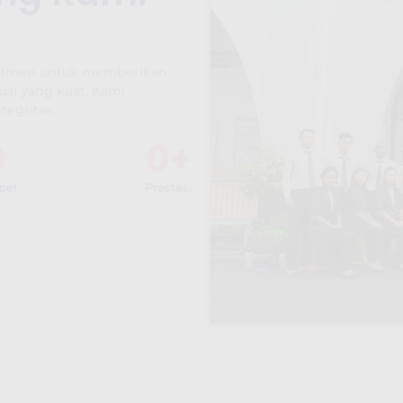
mitmen untuk memberikan
tual yang kuat. Kami
tegritas.
0
0
+
bel
Prestasi