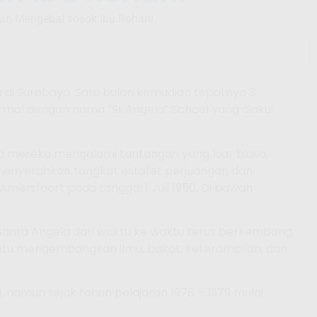
dan Mengebal sosok Ibu Rohani.
u di Surabaya. Satu bulan kemudian tepatnya 3
ormal dengan nama “St.Angela” School yang diakui
ta mereka mengalami tantangan yang luar biasa.
menyerahkan tongkat estafet perjuangan dan
ersfoort pada tanggal 1 Juli 1950. Di bawah
Santa Angela dari waktu ke waktu terus berkembang.
ntu mengembangkan ilmu, bakat, keterampilan, dan
namun sejak tahun pelajaran 1978 – 1979 mulai