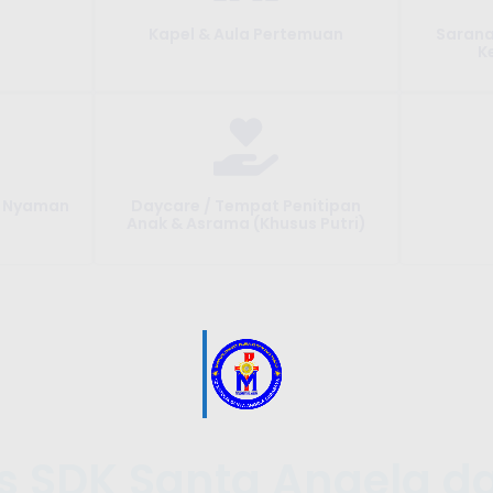
Kapel & Aula Pertemuan
Sarana
K
g Nyaman
Daycare / Tempat Penitipan
Anak & Asrama (Khusus Putri)
s SDK Santa Angela d