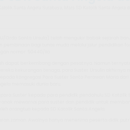
Katolik Santa Angela Surabaya, Mars SD Katolik Santa Angela 
SU/Ordo Santa Ursula) telah mengukir babak sejarah bar
n pembinaan bagi tunas muda melalui jalur pendidikan f
gan nomor: 50440/lia.
ekolah dapat berkembang dengan pesatnya. Namun ternya
reka kekurangan tenaga, para Suster Ursulin akhirnya 
da kongregasi Para Suster Santa Perawan Maria dari Am
ngela memasuki dunia baru.
para Suster kepada para pendidik pendahulu SD Katolik 
ak-anak mewarnai para suster dan pendidik untuk memba
leh orangtua kepada SD Katolik Santa Angela.
an zaman. Awalnya hanya menerima peserta didik putri, 