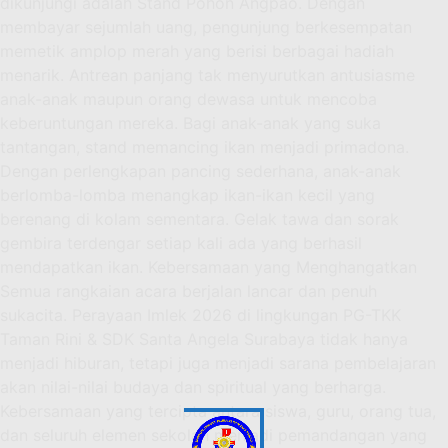
dikunjungi adalah Stand Pohon Angpao. Dengan
membayar sejumlah uang, pengunjung berkesempatan
memetik amplop merah yang berisi berbagai hadiah
menarik. Antrean panjang tak menyurutkan antusiasme
anak-anak maupun orang dewasa untuk mencoba
keberuntungan mereka. Bagi anak-anak yang suka
tantangan, stand memancing ikan menjadi primadona.
Dengan perlengkapan pancing sederhana, anak-anak
berlomba-lomba menangkap ikan-ikan kecil yang
berenang di kolam sementara. Gelak tawa dan sorak
gembira terdengar setiap kali ada yang berhasil
mendapatkan ikan. Kebersamaan yang Menghangatkan
Semua rangkaian acara berjalan lancar dan penuh
sukacita. Perayaan Imlek 2026 di lingkungan PG-TKK
Taman Rini & SDK Santa Angela Surabaya tidak hanya
menjadi hiburan, tetapi juga menjadi sarana pembelajaran
akan nilai-nilai budaya dan spiritual yang berharga.
Kebersamaan yang tercipta antara siswa, guru, orang tua,
dan seluruh elemen sekolah menjadi pemandangan yang