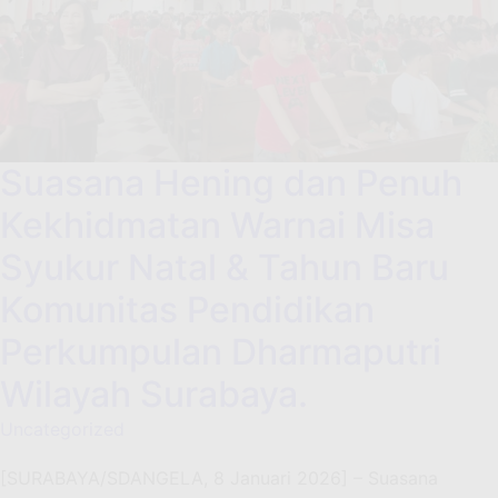
Suasana Hening dan Penuh
Kekhidmatan Warnai Misa
Syukur Natal & Tahun Baru
Komunitas Pendidikan
Perkumpulan Dharmaputri
Wilayah Surabaya.
Uncategorized
[SURABAYA/SDANGELA, 8 Januari 2026] – Suasana