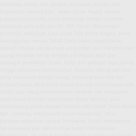
pembawa damai dan penebar kebaikan, dimulai dari
lingkungan terkecil kita,” pesan Romo Paulus Jauhari
kepada para hadirin, yang menyimak dengan khidmat.
Kehadiran adik-adik dari PG-TKK Taman Rini dengan
polosnya, semangat para siswa SDK Santa Angela, serta
kesungguhan remaja SMAK Stella Maris menciptakan
sebuah mozaik persekutuan yang indah dan mengharukan.
Liturgi berjalan lancar dengan partisipasi aktif dari
berbagai perwakilan siswa, mulai dari petugas lagu, lektor,
hingga pembawa persembahan. Suasana hening dan doa
yang mendalam sangat terasa, terutama saat doa dan
komuni kudus. Misa tidak hanya menjadi ritual keagamaan,
tetapi juga ruang pembentukan karakter dan penguatan
iman dalam konteks pendidikan. Salah seorang guru
pendamping selaku Kepala Sekolah dari SMAK Stella Maris,
Bpk. Yohanes, menyatakan kegembiraannya. “Misa
bersama seperti ini sangat bermakna. Selain mempererat
tali persaudaraan sekomunitas besar Perkumpulan
Dharmaputri, ini adalah fondasi spiritual yang kokoh bagi