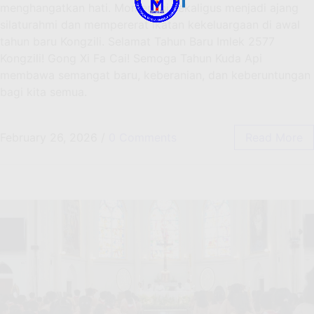
menghangatkan hati. Momen ini sekaligus menjadi ajang
silaturahmi dan mempererat ikatan kekeluargaan di awal
tahun baru Kongzili. Selamat Tahun Baru Imlek 2577
Kongzili! Gong Xi Fa Cai! Semoga Tahun Kuda Api
membawa semangat baru, keberanian, dan keberuntungan
bagi kita semua.
February 26, 2026
/
0 Comments
Read More