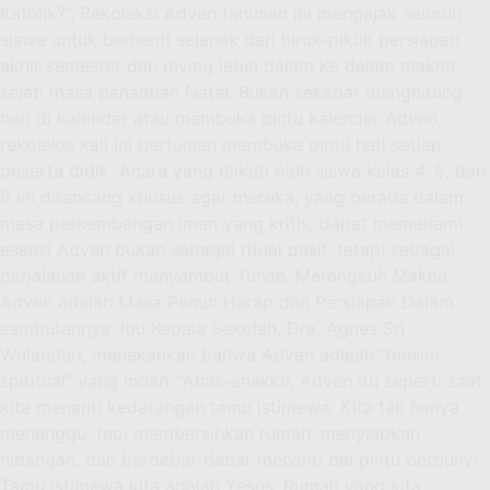
Katolik?”, Rekoleksi Adven tahunan ini mengajak seluruh
siswa untuk berhenti sejenak dari hiruk-pikuk persiapan
akhir semester dan diving lebih dalam ke dalam makna
sejati masa penantian Natal. Bukan sekadar menghitung
hari di kalender atau membuka pintu kalender Adven,
rekoleksi kali ini bertujuan membuka pintu hati setiap
peserta didik. Acara yang diikuti oleh siswa kelas 4, 5, dan
6 ini dirancang khusus agar mereka, yang berada dalam
masa perkembangan iman yang kritis, dapat memahami
esensi Adven bukan sebagai ritual pasif, tetapi sebagai
perjalanan aktif menyambut Tuhan. Merengkuh Makna:
Adven adalah Masa Penuh Harap dan Persiapan Dalam
sambutannya, Ibu Kepala Sekolah, Dra. Agnes Sri
Wulandari, menekankan bahwa Adven adalah “musim
spiritual” yang indah. “Anak-anakku, Adven itu seperti saat
kita menanti kedatangan tamu istimewa. Kita tak hanya
menunggu, tapi membersihkan rumah, menyiapkan
hidangan, dan berdebar-debar menanti bel pintu berbunyi.
Tamu istimewa kita adalah Yesus. Rumah yang kita