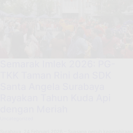
Semarak Imlek 2026: PG-
TKK Taman Rini dan SDK
Santa Angela Surabaya
Rayakan Tahun Kuda Api
dengan Meriah
Uncategorized
Surabaya, 24 Februari 2026 – Suasana penuh kegembiraan