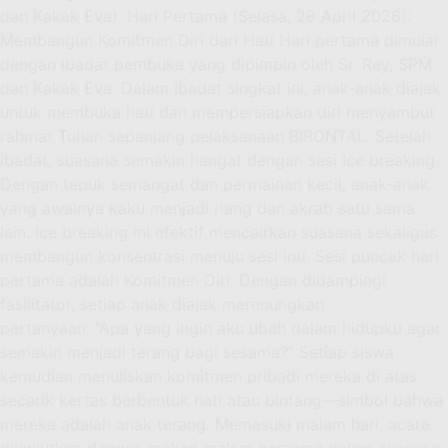
dan Kakak Eva). Hari Pertama (Selasa, 28 April 2026):
Membangun Komitmen Diri dari Hati Hari pertama dimulai
dengan Ibadat pembuka yang dipimpin oleh Sr. Rey, SPM
dan Kakak Eva. Dalam ibadat singkat ini, anak-anak diajak
untuk membuka hati dan mempersiapkan diri menyambut
rahmat Tuhan sepanjang pelaksanaan BIRONTAL. Setelah
ibadat, suasana semakin hangat dengan sesi Ice breaking.
Dengan tepuk semangat dan permainan kecil, anak-anak
yang awalnya kaku menjadi riang dan akrab satu sama
lain. Ice breaking ini efektif mencairkan suasana sekaligus
membangun konsentrasi menuju sesi inti. Sesi puncak hari
pertama adalah Komitmen Diri. Dengan didampingi
fasilitator, setiap anak diajak merenungkan
pertanyaan: “Apa yang ingin aku ubah dalam hidupku agar
semakin menjadi terang bagi sesama?” Setiap siswa
kemudian menuliskan komitmen pribadi mereka di atas
secarik kertas berbentuk hati atau bintang—simbol bahwa
mereka adalah anak terang. Memasuki malam hari, acara
dilanjutkan dengan makan malam bersama dalam suasana