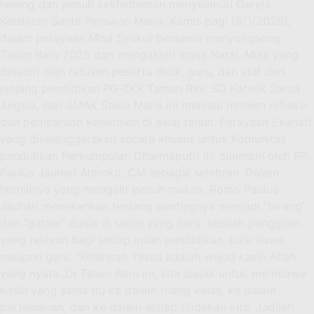
hening dan penuh kekhidmatan menyelimuti Gereja
Kelahiran Santa Perawan Maria, Kamis pagi (8/1/2026),
dalam perayaan Misa Syukur bersama menyongsong
Tahun Baru 2026 dan mengakhiri masa Natal. Misa yang
dihadiri oleh ratusan peserta didik, guru, dan staf dari
jenjang pendidikan PG-TKK Taman Rini, SD Katolik Santa
Angela, dan SMAK Stella Maris ini menjadi momen refleksi
dan pembaruan komitmen di awal tahun. Perayaan Ekaristi
yang diselenggarakan secara khusus untuk Komunitas
pendidikan Perkumpulan Dharmaputri ini dipimpin oleh RP.
Paulus Jauhari Atmoko, CM sebagai selebran. Dalam
homilinya yang mengalir penuh makna, Romo Paulus
Jauhari menekankan tentang pentingnya menjadi “terang”
dan “garam” dunia di tahun yang baru, sebuah panggilan
yang relevan bagi setiap insan pendidikan, baik siswa
maupun guru. “Kelahiran Yesus adalah wujud kasih Allah
yang nyata. Di Tahun Baru ini, kita diajak untuk membawa
kasih yang sama itu ke dalam ruang kelas, ke dalam
pertemanan, dan ke dalam setiap tindakan kita. Jadilah