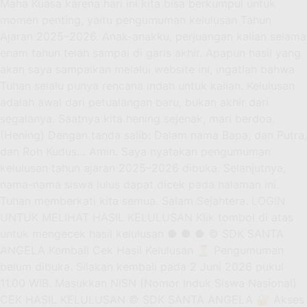
Maha Kuasa karena hari ini kita bisa berkumpul untuk
momen penting, yaitu pengumuman kelulusan Tahun
Ajaran 2025–2026. Anak-anakku, perjuangan kalian selama
enam tahun telah sampai di garis akhir. Apapun hasil yang
akan saya sampaikan melalui website ini, ingatlah bahwa
Tuhan selalu punya rencana indah untuk kalian. Kelulusan
adalah awal dari petualangan baru, bukan akhir dari
segalanya. Saatnya kita hening sejenak, mari berdoa.
(Hening) Dengan tanda salib: Dalam nama Bapa, dan Putra,
dan Roh Kudus… Amin. Saya nyatakan pengumuman
kelulusan tahun ajaran 2025–2026 dibuka. Selanjutnya,
nama-nama siswa lulus dapat dicek pada halaman ini.
Tuhan memberkati kita semua. Salam Sejahtera. LOGIN
UNTUK MELIHAT HASIL KELULUSAN Klik tombol di atas
untuk mengecek hasil kelulusan ● ● ● © SDK SANTA
ANGELA Kembali Cek Hasil Kelulusan ⏳ Pengumuman
belum dibuka. Silakan kembali pada 2 Juni 2026 pukul
11.00 WIB. Masukkan NISN (Nomor Induk Siswa Nasional)
CEK HASIL KELULUSAN © SDK SANTA ANGELA 🔐 Akses