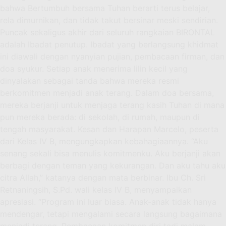
bahwa Bertumbuh bersama Tuhan berarti terus belajar,
rela dimurnikan, dan tidak takut bersinar meski sendirian.
Puncak sekaligus akhir dari seluruh rangkaian BIRONTAL
adalah Ibadat penutup. Ibadat yang berlangsung khidmat
ini diawali dengan nyanyian pujian, pembacaan firman, dan
doa syukur. Setiap anak menerima lilin kecil yang
dinyalakan sebagai tanda bahwa mereka resmi
berkomitmen menjadi anak terang. Dalam doa bersama,
mereka berjanji untuk menjaga terang kasih Tuhan di mana
pun mereka berada: di sekolah, di rumah, maupun di
tengah masyarakat. Kesan dan Harapan Marcelo, peserta
dari Kelas IV B, mengungkapkan kebahagiaannya. “Aku
senang sekali bisa menulis komitmenku. Aku berjanji akan
berbagi dengan teman yang kekurangan. Dan aku tahu aku
citra Allah,” katanya dengan mata berbinar. Ibu Ch. Sri
Retnaningsih, S.Pd. wali kelas IV B, menyampaikan
apresiasi. “Program ini luar biasa. Anak-anak tidak hanya
mendengar, tetapi mengalami secara langsung bagaimana
menjadi terang. Pembacaan komitmen diri tadi malam