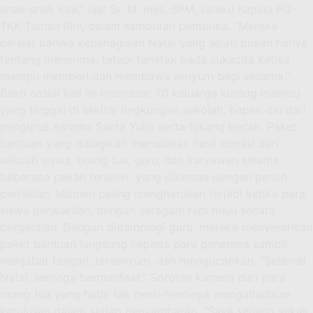
anak-anak kita,” ujar Sr. M. Ines, SPM, selaku Kepala PG-
TKK Taman Rini, dalam sambutan pembuka. “Mereka
belajar bahwa kebahagiaan Natal yang sejati bukan hanya
tentang menerima, tetapi terletak pada sukacita ketika
mampu memberi dan membawa senyum bagi sesama.”
Bakti sosial kali ini menyasar 70 keluarga kurang mampu
yang tinggal di sekitar lingkungan sekolah, bapak-ibu dari
pengurus Asrama Santa Yulia serta tukang becak. Paket
bantuan yang dibagikan merupakan hasil donasi dari
seluruh siswa, orang tua, guru, dan karyawan selama
beberapa pekan terakhir, yang dikemas dengan penuh
perhatian. Momen paling mengharukan terjadi ketika para
siswa perwakilan, dengan seragam rapi maju secara
bergantian. Dengan didampingi guru, mereka menyerahkan
paket bantuan langsung kepada para penerima sambil
menjabat tangan, tersenyum, dan mengucapkan, “Selamat
Natal, semoga bermanfaat.” Sorotan kamera dari para
orang tua yang hadir tak henti-hentinya mengabadikan
ketulusan dalam setiap penyambaran. “Saya senang sekali