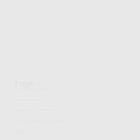
Semarak Imlek 2026: PG-TKK Taman Rini dan
SDK…
February 26, 2026
Tags
Art Adventures
(4)
Dance Party
(4)
Naptime Chronicles
(3)
Olimpiadesainsnasional
(1)
OSN
(1)