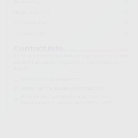
Pajama Day
(3)
Playful Learning
(4)
Superhero Day
(3)
Tiny Scientists
(3)
Contact Info
Kami siap membantu Anda dengan informasi yang
dibutuhkan. Jangan ragu untuk menghubungi
kami!”
0313567122 / 081358668079
sdksantaangelasurabaya@gmail.com
Jl. Kepanjen No.5, Krembangan Sel., Kec.
Krembangan, Surabaya, Jawa Timur 60175