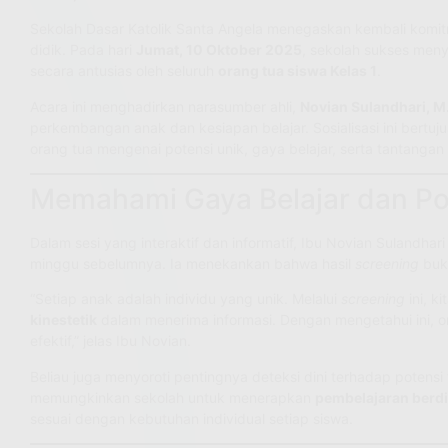
Sekolah Dasar Katolik Santa Angela menegaskan kembali komi
didik. Pada hari
Jumat, 10 Oktober 2025
, sekolah sukses meny
secara antusias oleh seluruh
orang tua siswa Kelas 1
.
Acara ini menghadirkan narasumber ahli,
Novian Sulandhari, M.
perkembangan anak dan kesiapan belajar. Sosialisasi ini bert
orang tua mengenai potensi unik, gaya belajar, serta tantangan
Memahami Gaya Belajar dan Pot
Dalam sesi yang interaktif dan informatif, Ibu Novian Sulandha
minggu sebelumnya. Ia menekankan bahwa hasil
screening
buka
“Setiap anak adalah individu yang unik. Melalui
screening
ini, k
kinestetik
dalam menerima informasi. Dengan mengetahui ini, 
efektif,” jelas Ibu Novian.
Beliau juga menyoroti pentingnya deteksi dini terhadap potens
memungkinkan sekolah untuk menerapkan
pembelajaran berdi
sesuai dengan kebutuhan individual setiap siswa.