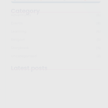
Category
Adventures
(6)
Events
(8)
Learning
(6)
Religion
(5)
Storybook
(4)
Uncategorized
(2)
Latest posts
g