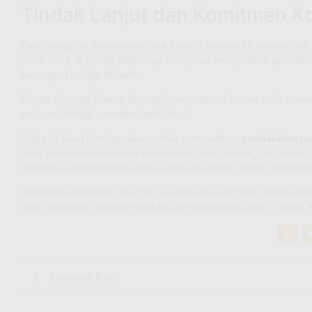
Tindak Lanjut dan Komitmen Ko
Para orang tua menyambut baik inisiatif sekolah ini, terlihat da
minat anak di rumah. Beberapa orang tua menyatakan apresia
tantangan belajar tertentu.
Kepala Sekolah [Nama Sekolah] menyatakan bahwa hasil
scree
program belajar semester berikutnya.
“Data ini akan kami gunakan untuk menguatkan
pendekatan pe
anak merasa nyaman dan termotivasi untuk belajar,” tegasnya. 
sehingga potensi terbaik anak-anak kita dapat mekar sepenuhn
Sosialisasi ini ditutup dengan sesi konsultasi singkat, mema
jelas mengenai langkah-langkah pendampingan anak di tahun ajar
Previous Post