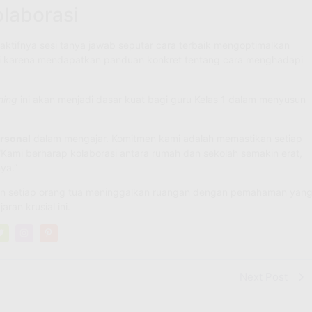
laborasi
ri aktifnya sesi tanya jawab seputar cara terbaik mengoptimalkan
si karena mendapatkan panduan konkret tentang cara menghadapi
ning
ini akan menjadi dasar kuat bagi guru Kelas 1 dalam menyusun
rsonal
dalam mengajar. Komitmen kami adalah memastikan setiap
“Kami berharap kolaborasi antara rumah dan sekolah semakin erat,
ya.”
stikan setiap orang tua meninggalkan ruangan dengan pemahaman yan
an krusial ini.
Next Post