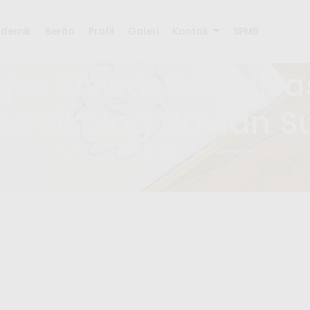
ademik
Berita
Profil
Galeri
Kontak
SPMB
jar Siswa: Sosialisa
 Psikolog Novian Su
Events
-
October 10, 2025
-
No Comments