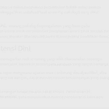
tmennya dalam mendukung pertumbuhan holistik setiap peserta
elenggarakan sosialisasi hasil
screening
psikologis yang diikuti
Psi.
, seorang psikolog berpengalaman yang fokus pada
ujuan utama untuk menjembatani pemahaman antara pihak sekolah da
 yang mungkin dihadapi oleh siswa di awal jenjang pendidikan dasar.
ensi Dini
ri memaparkan hasil
screening
yang telah dilaksanakan beberapa
nlah label, melainkan sebuah
peta panduan
yang sangat berharga.
ita dapat mengetahui apakah anak cenderung
visual, auditori, atau
orang tua dan guru dapat memilih metode pendampingan yang palin
i tantangan belajar maupun bakat khusus. Pemahaman ini
ferensiasi
, yaitu menyesuaikan metode pengajaran di kelas agar