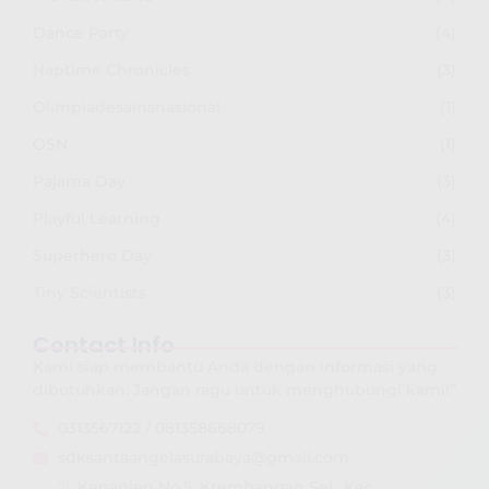
Dance Party
(4)
Naptime Chronicles
(3)
Olimpiadesainsnasional
(1)
OSN
(1)
Pajama Day
(3)
Playful Learning
(4)
Superhero Day
(3)
Tiny Scientists
(3)
Contact Info
Kami siap membantu Anda dengan informasi yang
dibutuhkan. Jangan ragu untuk menghubungi kami!”
0313567122 / 081358668079
sdksantaangelasurabaya@gmail.com
Jl. Kepanjen No.5, Krembangan Sel., Kec.