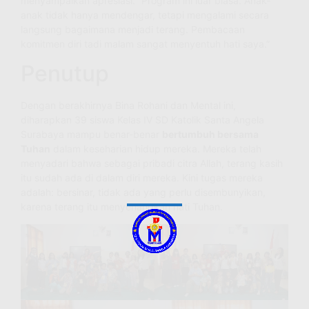
menyampaikan apresiasi. “Program ini luar biasa. Anak-
anak tidak hanya mendengar, tetapi mengalami secara
langsung bagaimana menjadi terang. Pembacaan
komitmen diri tadi malam sangat menyentuh hati saya.”
Penutup
Dengan berakhirnya Bina Rohani dan Mental ini,
diharapkan 39 siswa Kelas IV SD Katolik Santa Angela
Surabaya mampu benar-benar
bertumbuh bersama
Tuhan
dalam keseharian hidup mereka. Mereka telah
menyadari bahwa sebagai pribadi citra Allah, terang kasih
itu sudah ada di dalam diri mereka. Kini tugas mereka
adalah: bersinar, tidak ada yang perlu disembunyikan,
karena terang itu menyenangkan hati Tuhan.