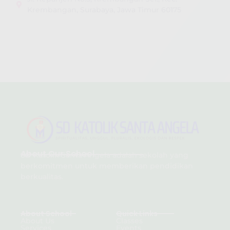
Krembangan, Surabaya, Jawa Timur 60175
About Our School
SD Katolik Santa Angela adalah sekolah yang
berkomitmen untuk memberikan pendidikan
berkualitas.
About School
Quick Links
About Us
Classes
Services
Events