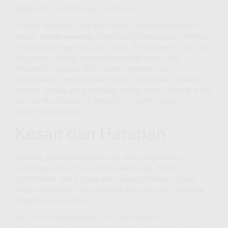
tidak takut bersinar meski sendirian.
Puncak sekaligus akhir dari seluruh rangkaian BIRONTAL
adalah
Ibadat penutup
. Ibadat yang berlangsung khidmat
ini diawali dengan nyanyian pujian, pembacaan firman, dan
doa syukur. Setiap anak menerima lilin kecil yang
dinyalakan sebagai tanda bahwa mereka resmi
berkomitmen menjadi anak terang. Dalam doa bersama,
mereka berjanji untuk menjaga terang kasih Tuhan di mana
pun mereka berada: di sekolah, di rumah, maupun di
tengah masyarakat.
Kesan dan Harapan
Marcelo, peserta dari Kelas IV B, mengungkapkan
kebahagiaannya. “Aku senang sekali bisa menulis
komitmenku. Aku berjanji akan berbagi dengan teman
yang kekurangan. Dan aku tahu aku citra Allah,” katanya
dengan mata berbinar.
Ibu Ch. Sri Retnaningsih, S.Pd. wali kelas IV B,