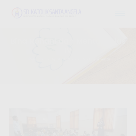
Bina Rohani dan Mental Kelas
IV
-
-
Religion
April 29, 2026
No Comments