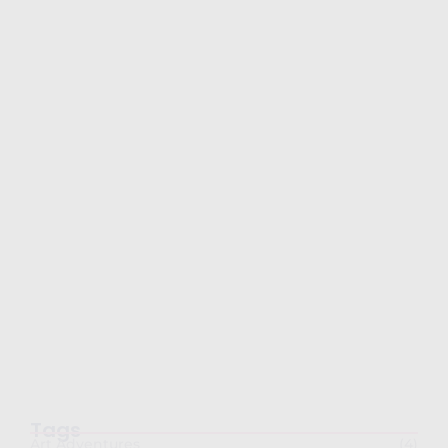
Semarak Imlek 2026: PG-TKK Taman Rini
dan SDK…
February 26, 2026
Tags
Art Adventures
(4)