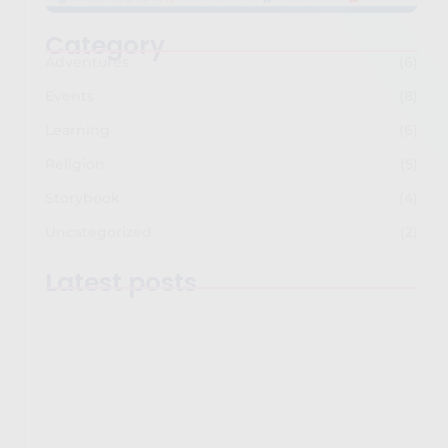
Category
Adventures
(6)
Events
(8)
Learning
(6)
Religion
(5)
Storybook
(4)
Uncategorized
(2)
Latest posts