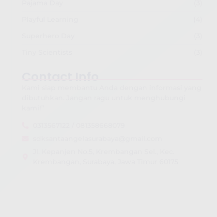
Pajama Day
(3)
Playful Learning
(4)
Superhero Day
(3)
Tiny Scientists
(3)
Contact Info
Kami siap membantu Anda dengan informasi yang
dibutuhkan. Jangan ragu untuk menghubungi
kami!”
0313567122 / 081358668079
sdksantaangelasurabaya@gmail.com
Jl. Kepanjen No.5, Krembangan Sel., Kec.
Krembangan, Surabaya, Jawa Timur 60175