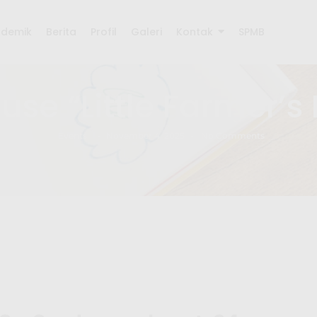
ademik
Berita
Profil
Galeri
Kontak
SPMB
se “Little Farmer’s
Events
-
November 4, 2025
-
No Comments