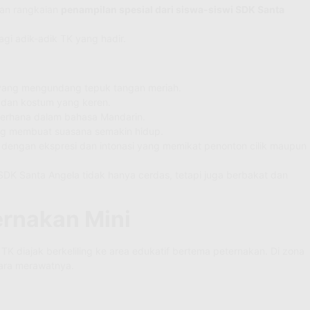
gan rangkaian
penampilan spesial dari siswa-siswi SDK Santa
gi adik-adik TK yang hadir.
yang mengundang tepuk tangan meriah.
 dan kostum yang keren.
derhana dalam bahasa Mandarin.
ng membuat suasana semakin hidup.
dengan ekspresi dan intonasi yang memikat penonton cilik maupun
DK Santa Angela tidak hanya cerdas, tetapi juga berbakat dan
ernakan Mini
K diajak berkeliling ke area edukatif bertema peternakan. Di zona
cara merawatnya.