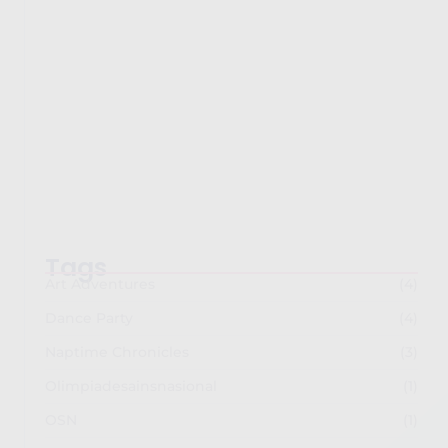
Semarak Imlek 2026: PG-TKK Taman Rini dan
SDK…
February 26, 2026
Tags
Art Adventures
(4)
Dance Party
(4)
Naptime Chronicles
(3)
Olimpiadesainsnasional
(1)
OSN
(1)