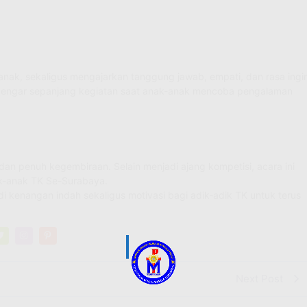
anak, sekaligus mengajarkan tanggung jawab, empati, dan rasa ingi
erdengar sepanjang kegiatan saat anak-anak mencoba pengalaman
 dan penuh kegembiraan. Selain menjadi ajang kompetisi, acara ini
k-anak TK Se-Surabaya.
i kenangan indah sekaligus motivasi bagi adik-adik TK untuk terus
Next Post