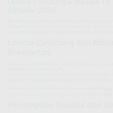
Lomba Calistung & Mozaik TK 
Oktober 2025
SDK Santa Angela Surabaya kembali menghadirkan acara Ope
Farmer’s Fun Day”
pada
Jumat, 24 Oktober 2025
. Kegiatan i
semangat untuk mengikuti berbagai lomba dan wahana edukati
Lomba Calistung dan Mozai
Kreativitas
Sejak pagi, area sekolah sudah dipenuhi keceriaan para pesert
Berhitung)
serta
Lomba Mozaik
.
Anak-anak tampak antusias menunjukkan kemampuan terbaik mer
sedangkan lomba Mozaik menjadi ajang kreativitas yang memadu
Para orang tua juga terlihat menikmati suasana kompetitif yang
sekolah dipenuhi karya warna-warni hasil kreativitas anak-anak
Penampilan Spesial dari S