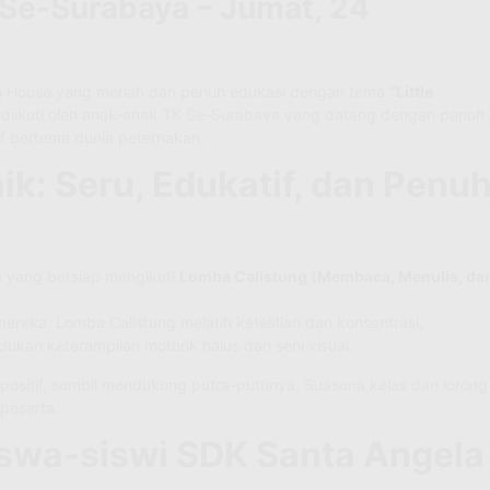
Se-Surabaya – Jumat, 24
n House yang meriah dan penuh edukasi dengan tema
“Little
ni diikuti oleh anak-anak TK Se-Surabaya yang datang dengan penuh
f bertema dunia peternakan.
k: Seru, Edukatif, dan Penu
a yang bersiap mengikuti
Lomba Calistung (Membaca, Menulis, da
eka. Lomba Calistung melatih ketelitian dan konsentrasi,
kan keterampilan motorik halus dan seni visual.
 positif, sambil mendukung putra-putrinya. Suasana kelas dan lorong
 peserta.
iswa-siswi SDK Santa Angela