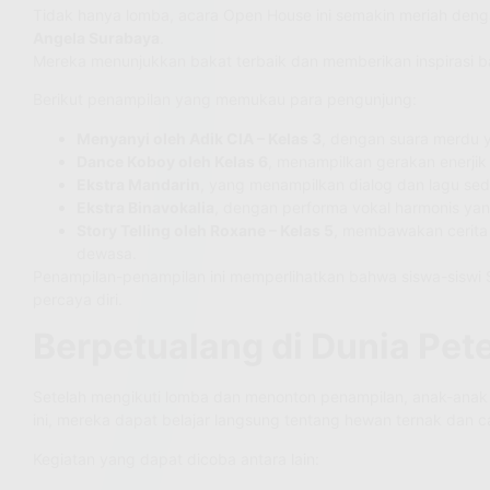
Tidak hanya lomba, acara Open House ini semakin meriah den
Angela Surabaya
.
Mereka menunjukkan bakat terbaik dan memberikan inspirasi ba
Berikut penampilan yang memukau para pengunjung:
Menyanyi oleh Adik CIA – Kelas 3
, dengan suara merdu 
Dance Koboy oleh Kelas 6
, menampilkan gerakan enerjik
Ekstra Mandarin
, yang menampilkan dialog dan lagu se
Ekstra Binavokalia
, dengan performa vokal harmonis ya
Story Telling oleh Roxane – Kelas 5
, membawakan cerita 
dewasa.
Penampilan-penampilan ini memperlihatkan bahwa siswa-siswi S
percaya diri.
Berpetualang di Dunia Pet
Setelah mengikuti lomba dan menonton penampilan, anak-anak T
ini, mereka dapat belajar langsung tentang hewan ternak dan 
Kegiatan yang dapat dicoba antara lain: