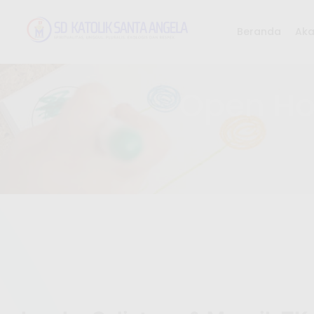
Beranda
Ak
Open Hou